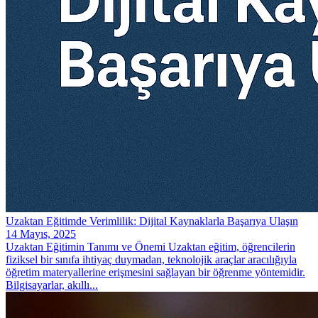
Uzaktan Eğitimde Verimlilik: Dijital Kaynaklarla Başarıya Ulaşın
14 Mayıs, 2025
Uzaktan Eğitimin Tanımı ve Önemi Uzaktan eğitim, öğrencilerin
fiziksel bir sınıfa ihtiyaç duymadan, teknolojik araçlar aracılığıyla
öğretim materyallerine erişmesini sağlayan bir öğrenme yöntemidir.
Bilgisayarlar, akıllı...