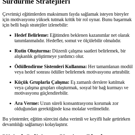
Sürdürme Stratejileri
Çevrimiçi eğitimlerden maksimum fayda sağlamak isteyen bireyler
için motivasyonu yüksek tutmak kritik bir rol oynar. Bunu başarmak
için belli başlı stratejiler izlenebilir:
Hedef Belirleme:
Eğitimden beklenen kazanımlar net olarak
tanımlanmalıdır. Hedefler, somut ve ölçülebilir olmalıdır.
Rutin Oluşturma:
Düzenli çalışma saatleri belirlemek, bir
alışkanlık geliştirmeye yardımcı olur.
Ödüllendirme Sistemleri Kullanma:
Her tamamlanan modül
veya hedef sonrası ödüller belirlemek motivasyonu artırabilir.
Küçük Gruplarla Çalışma:
Eş zamanlı derslere katılmak
veya çalışma grupları oluşturmak, sosyal bir bağ kurmayı ve
motivasyonu güçlendirebilir.
Ara Verme:
Uzun süreli konsantrasyonu korumak zor
olduğundan gerektiğinde kısa molalar verilmelidir.
Bu yöntemler, eğitim sürecini daha verimli ve keyifli hale getirirken
devamlılığı sağlamayı kolaylaştırır.