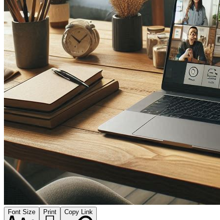
Font Size
Print
Copy Link