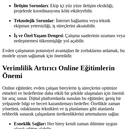
İletişim Sorunları
: Ekip içi yüz yüze iletişim eksikliği,
projelerde koordinasyonu kötü etkileyebilir.
Teknolojik Sorunlar
: İnternet bağlantısı veya teknik
ekipman yetersizliği, iş süreçlerini aksatabilir.
İş ve Özel Yaşam Dengesi
: Çalışma saatlerinin uzaması veya
netleşmemesi tükenmişliğe yol açabilir.
Evden çalışmanın potansiyel avantajları ile zorluklarını anlamak, bu
modele uyum sağlamak için önemlidir.
Verimlilik Artırıcı Online Eğitimlerin
Önemi
Online eğitimler, evden çalışan bireylerin iş süreçlerini optimize
etmeleri ve hedeflerine daha etkili bir şekilde ulaşmaları için önemli
bir araç sunar. Dijital platformlarda sunulan bu eğitimler, geniş bir
yelpazede bilgi ve beceri kazandırmayı hedefler. Özellikle zaman
yönetimi, odaklanma teknikleri ve iş planlaması gibi alanlarda
rehberlik sunarak çalışanların üretkenliklerini artırmalarını sağlar.
Esneklik Sağlar:
Her birey kendi zaman dilimine uygun
olarak eğitim alabilir.