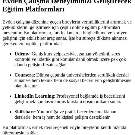
Evden Çalışma Deneyiminizi Geliştirecek
Eğitim Platformları
Evden çalışma düzenine geçen bireylerin verimliliklerini artırmak ve
yetkinliklerini geliştirmek için çeşitli online eğitim platformları
mevcuttur. Bu platformlar, farklı alanlarda bilgi edinme ve kariyer
gelişimi için etkili birer araç sunar. İşte bu süreçte dikkate alınması
gereken en popüler platformlar:
Udemy
: Geniş kurs yelpazesiyle, zaman yönetimi, stres
kontrolü ve liderlik gibi konular dahil olmak üzere pek çok
alanda gelişim fırsatı sağlar.
Coursera
: Dünya çapında üniversitelerden sertifikalı dersler
sunar ve hem teknik hem de sosyal becerilerin geliştirilmesine
olanak tanır.
LinkedIn Learning
: Profesyonel bağlamda iş becerilerini
geliştirmek için tasarlanmış kurslara erişim imkanı sunar.
Skillshare
: Yaratıcılığa ve pratik becerilere odaklanan
derslerle, hem iş hem de kişisel gelişim desteklenir.
Bu platformlar, esnek ders seçenekleriyle bireylerin kendi hızında
öğrenmesini sağlar.