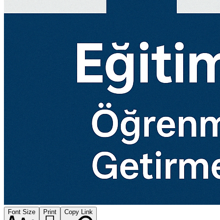
Font Size
Print
Copy Link