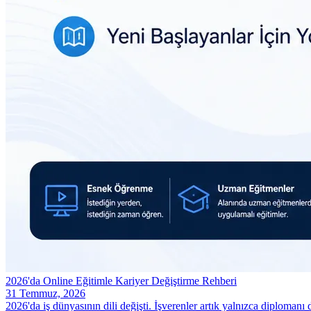
2026'da Online Eğitimle Kariyer Değiştirme Rehberi
31 Temmuz, 2026
2026'da iş dünyasının dili değişti. İşverenler artık yalnızca diplomanı