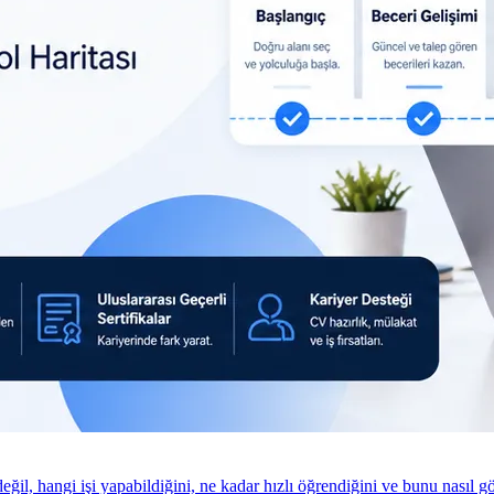
 değil, hangi işi yapabildiğini, ne kadar hızlı öğrendiğini ve bunu nasıl 