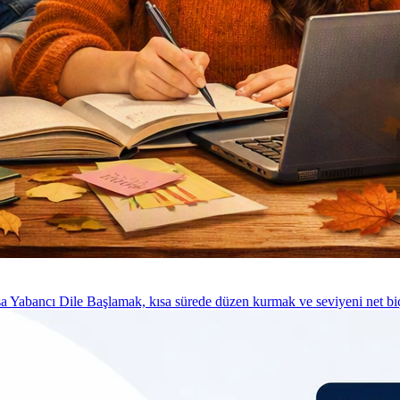
sa Yabancı Dile Başlamak, kısa sürede düzen kurmak ve seviyeni net biç