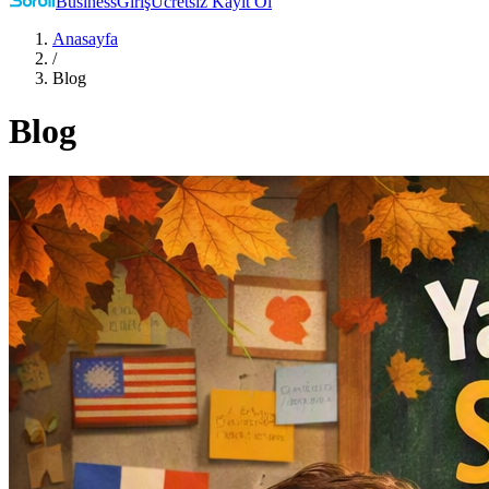
Business
Giriş
Ücretsiz Kayıt Ol
Anasayfa
/
Blog
Blog