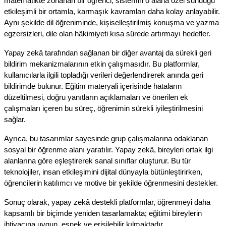
matematikte zorlanan bir öğrenci, sistemin o alana özel sunduğu 
etkileşimli bir ortamla, karmaşık kavramları daha kolay anlayabilir. 
Aynı şekilde dil öğreniminde, kişiselleştirilmiş konuşma ve yazma 
egzersizleri, dile olan hâkimiyeti kısa sürede artırmayı hedefler.
Yapay zekâ tarafından sağlanan bir diğer avantaj da sürekli geri 
bildirim mekanizmalarının etkin çalışmasıdır. Bu platformlar, 
kullanıcılarla ilgili topladığı verileri değerlendirerek anında geri 
bildirimde bulunur. Eğitim materyali içerisinde hataların 
düzeltilmesi, doğru yanıtların açıklamaları ve önerilen ek 
çalışmaları içeren bu süreç, öğrenimin sürekli iyileştirilmesini 
sağlar.
Ayrıca, bu tasarımlar sayesinde grup çalışmalarına odaklanan 
sosyal bir öğrenme alanı yaratılır. Yapay zekâ, bireyleri ortak ilgi 
alanlarına göre eşleştirerek sanal sınıflar oluşturur. Bu tür 
teknolojiler, insan etkileşimini dijital dünyayla bütünleştirirken, 
öğrencilerin katılımcı ve motive bir şekilde öğrenmesini destekler.
Sonuç olarak, yapay zekâ destekli platformlar, öğrenmeyi daha 
kapsamlı bir biçimde yeniden tasarlamakta; eğitimi bireylerin 
ihtiyacına uygun, esnek ve erişilebilir kılmaktadır.