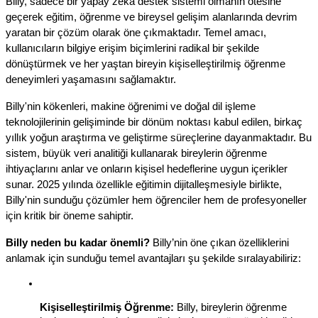
Billy, sadece bir yapay zekâ destek sistemi olmanın ötesine 
geçerek eğitim, öğrenme ve bireysel gelişim alanlarında devrim 
yaratan bir çözüm olarak öne çıkmaktadır. Temel amacı, 
kullanıcıların bilgiye erişim biçimlerini radikal bir şekilde 
dönüştürmek ve her yaştan bireyin kişiselleştirilmiş öğrenme 
deneyimleri yaşamasını sağlamaktır.
Billy'nin kökenleri, makine öğrenimi ve doğal dil işleme 
teknolojilerinin gelişiminde bir dönüm noktası kabul edilen, birkaç 
yıllık yoğun araştırma ve geliştirme süreçlerine dayanmaktadır. Bu 
sistem, büyük veri analitiği kullanarak bireylerin öğrenme 
ihtiyaçlarını anlar ve onların kişisel hedeflerine uygun içerikler 
sunar. 2025 yılında özellikle eğitimin dijitalleşmesiyle birlikte, 
Billy'nin sunduğu çözümler hem öğrenciler hem de profesyoneller 
için kritik bir öneme sahiptir.
Billy neden bu kadar önemli?
 Billy’nin öne çıkan özelliklerini 
anlamak için sunduğu temel avantajları şu şekilde sıralayabiliriz:
Kişiselleştirilmiş Öğrenme:
 Billy, bireylerin öğrenme 