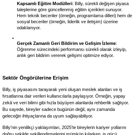
Kapsamlı Eğitim Modülleri
: Billy, sürekli değişen piyasa 
taleplerine göre güncellenmiş eğitim içerikleri sunuyor. 
Hem teknik beceriler (örneğin, programlama dilleri) hem de 
sosyal beceriler (örneğin, liderlik ve iletişim) üzerine 
odaklanıyor.
Gerçek Zamanlı Geri Bildirim ve Gelişim İzleme
: 
Öğrenme sürecindeki performansı sürekli olarak izleyip, 
anlık geri bildirim vererek gelişimi optimize ediyor.
Sektör Öngörülerine Erişim
Billy, iş piyasasını tarayarak yeni oluşan meslek alanları ve iş 
fırsatlarına dair verileri kullanıcılarla paylaşıyor. Örneğin, yapay 
zekâ ve veri bilimi gibi hızla büyüyen alanlarda rehberlik sağlıyor. 
Bu sayede, bireyler sadece bugünün değil, aynı zamanda 
geleceğin ihtiyaçlarına da uyum sağlayabiliyor.
Billy’nin yenilikçi yaklaşımları, 2025’te bireylerin kariyer yollarını 
doğru şekilde şekillendirmelerini mümkün kılarken, iş gücü 