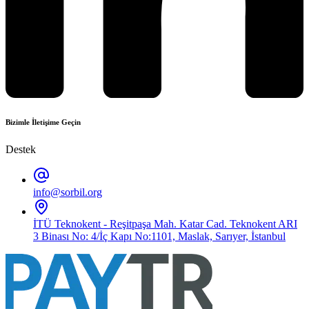
Bizimle İletişime Geçin
Destek
info@sorbil.org
İTÜ Teknokent - Reşitpaşa Mah. Katar Cad. Teknokent ARI
3 Binası No: 4/İç Kapı No:1101, Maslak, Sarıyer, İstanbul