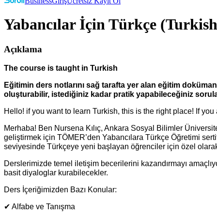
Business
Giriş
Ücretsiz Kayıt Ol
Yabancılar İçin Türkçe (Turkish
Açıklama
The course is taught in Turkish
Eğitimin ders notlarını sağ tarafta yer alan eğitim dokümanl
oluşturabilir, istediğiniz kadar pratik yapabileceğiniz sorula
Hello! if you want to learn Turkish, this is the right place! If you
Merhaba! Ben Nursena Kılıç, Ankara Sosyal Bilimler Üniversi
geliştirmek için TÖMER’den Yabancılara Türkçe Öğretimi sertif
seviyesinde Türkçeye yeni başlayan öğrenciler için özel olarak
Derslerimizde temel iletişim becerilerini kazandırmayı amaçlıy
basit diyaloglar kurabilecekler.
Ders İçeriğimizden Bazı Konular:
✔ Alfabe ve Tanışma