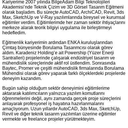
Kariyerime 2007 yılında BilgeAdam Bilgi Teknolojileri
Akademisi’nde Teknik Çizim ve 3D Görsel Tasarım Eğitmeni
olarak başladım. Bu süreçte AutoCAD, ArchiCAD, Revit, 3ds
Max, SketchUp ve V-Ray yazılımlarında bireysel ve kurumsal
eğitimler verdim. Eğitimlerimde her zaman sektör ihtiyaçlarını
merkeze alarak teorik bilgiyi uygulama ile birleştirmeyi
hedefledim.
Eğitmenlik kariyerimin ardından ENKA kuruluşlarından
Çimtaş bünyesinde Borulama Tasarımcısı olarak görev
aldım. Karadeniz Holding’e ait Powership (Yüzer Enerji
Santralleri) projelerinde çalışarak endüstriyel tasarım ve
mühendislik süreçlerinde aktif rol üstlendim. Sonrasında
Baytec, Promer ve çeşitli mühendislik firmalarında Borulama
Mühendisi olarak görev yaparak farklı ölçeklerdeki projelerde
deneyim kazandım.
Bugün sahip olduğum sektör deneyimini eğitimlerime
aktararak katılımcıların yalnızca yazılım komutlarını
öğrenmelerini değil, aynı zamanda gerçek proje süreçlerini
anlayarak profesyonel iş hayatına hazırlanmalarını
amaçlıyorum. Uzun yıllardır AutoCAD, 3ds Max, SketchUp,
Revit ve diğer teknik tasarım yazılımları üzerine eğitimler
vermekte ve freelance projeler yürütmekteyim.