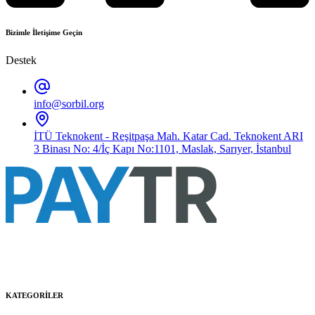
Bizimle İletişime Geçin
Destek
info@sorbil.org
İTÜ Teknokent - Reşitpaşa Mah. Katar Cad. Teknokent ARI
3 Binası No: 4/İç Kapı No:1101, Maslak, Sarıyer, İstanbul
KATEGORİLER