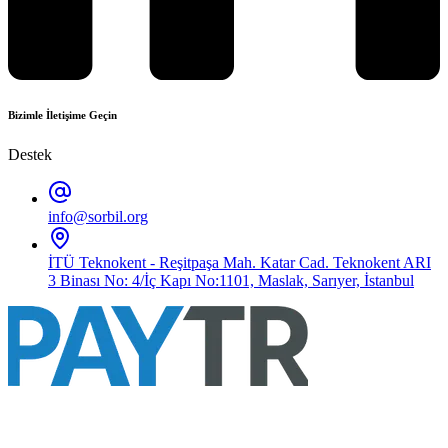
Bizimle İletişime Geçin
Destek
info@sorbil.org
İTÜ Teknokent - Reşitpaşa Mah. Katar Cad. Teknokent ARI
3 Binası No: 4/İç Kapı No:1101, Maslak, Sarıyer, İstanbul