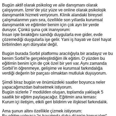
Bugün aktif olarak psikolog ve aile danışmanı olarak
çalışıyorum. İzmir’de yüz yüze ve online olarak psikolojik
danışmanlık hizmeti veriyorum. Klinik alandaki bireysel
çalışmalarımın yanı sıra, özellikle son yıllarda kurumsal
danışmanlık ve eğitimler benim için çok ayrı bir yerde
duruyor. Çünkü şuna çok inanıyorum:
İnsan işte bıraktığını sandığı duygularla eve gider, evde
çözemediği duygularla işe gelir. Yani iş hayatı ve özel hayat
birbirinden ayrı dünyalar değil.
Bugün burada Sorbil platformu aracılığıyla bir aradayız ve bu
benim Sorbil’le gerçekleştirdiğim ilk eğitim. O yüzden bu
eğitimin benim için de çok özel bir yeri var. Aynı zamanda
Sorbil’in öğrenmeye, gelişime ve kurumsal farkındalığa
verdiği değerin bir parçası olmaktan mutluluk duyuyorum.
Şimdi biraz bugün ve önümüzdeki saatler boyunca neler
yapacağımızdan bahsetmek istiyorum.
Bugün sizlerle 7 modülden oluşan, toplamda yaklaşık 5
saatlik bir eğitim paylaşacağız. Eğitimin ana teması:
Kurum içi iletişim, etkili geri bildirim ve ilişkisel farkındalık.
Ama şunun altını özellikle çizmek istiyorum:
Bu eğitim yalnızca “iş hayatında daha düzgün konuşalım”