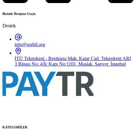
Bizimle İletişime Geçin
Destek
info@sorbil.org
İTÜ Teknokent - Reşitpaşa Mah. Katar Cad. Teknokent ARI
3 Binası No: 4/İç Kapı No:1101, Maslak, Sarıyer, İstanbul
KATEGORİLER