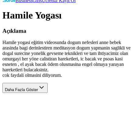
Business
Giriş
Ücretsiz Kayıt Ol
Hamile Yogası
Açıklama
Hamile yogasi eğitim videosunda dogum nefesleri anne bebek
arasinda bagi derinlestiren meditasyon dogum yapmanin saglikli ve
dogal surecine yonelik gevseme teknikleri ve tam ihtiyacimiz olan
omurgayi her yöne calistiran hareketleri, ic bacak ve psoas kasi
esneten , el ayak bacak ödem olusmasina engel olmaya yarayan
hareketleri bulacaksiniz.
cok faydali olmasini diliyorum.
Daha Fazla Göster