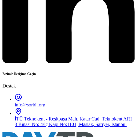
Bizimle İletişime Geçin
Destek
info@sorbil.org
İTÜ Teknokent - Reşitpaşa Mah. Katar Cad. Teknokent ARI
3 Binası No: 4/İç Kapı No:1101, Maslak, Sarıyer, İstanbul