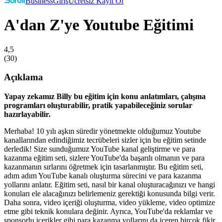
Business
Giriş
Ücretsiz Kayıt Ol
A'dan Z'ye Youtube Eğitimi
4,5
(
30
)
Açıklama
Yapay zekamız Billy bu eğitim için konu anlatımları, çalışma
programları oluşturabilir, pratik yapabileceğiniz sorular
hazırlayabilir.
Merhaba! 10 yılı aşkın süredir yönetmekte olduğumuz Youtube
kanallarından edindiğimiz tecrübeleri sizler için bu eğitim setinde
derledik! Size sunduğumuz YouTube kanal geliştirme ve para
kazanma eğitim seti, sizlere YouTube'da başarılı olmanın ve para
kazanmanın sırlarını öğretmek için tasarlanmıştır. Bu eğitim seti,
adım adım YouTube kanalı oluşturma sürecini ve para kazanma
yollarını anlatır. Eğitim seti, nasıl bir kanal oluşturacağınızı ve hangi
konuları ele alacağınızı belirlemeniz gerektiği konusunda bilgi verir.
Daha sonra, video içeriği oluşturma, video yükleme, video optimize
etme gibi teknik konulara değinir. Ayrıca, YouTube'da reklamlar ve
sponsorlu içerikler gibi para kazanma yollarını da içeren birçok fikir