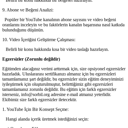
Belirli bir konu hakkında bir belgesel hazırlayın.
9. Abone ve Beğeni Analizi:
Popüler bir YouTube kanalının abone sayısını ve video beğeni
oranlarını inceleyin ve bu faktörlerin kanalın başarısına nasıl katkıda
bulunduğunu düşünün.
10. Video İçeriğini Geliştirme Çalışması:
Belirli bir konu hakkında kısa bir video taslağı hazırlayın.
Egzersizler (Zorunlu değildir)
Eğitimden alacağınız verimi arttırmak için, size opsiyonel egzersizler
hazırladık. Uluslararası sertifikanızı almanız için bu egzersizleri
tamamlamanız şart değildir, bu egzersizler sizin eğitim deneyiminizi
iyileştirmek için oluşturulmuştur, belirttiğimiz gibi egzersizleri
tamamlamanız zorunlu değildir. Bu eğitim için farklı egzersizler
isterseniz,
info@sorbil.org
adresine e-mail atmanız yeterlidir.
Ekibimiz size farklı egzersizler iletecektir.
1. YouTube İçin Bir Konsept Seçme:
Hangi alanda içerik üretmek istediğinizi seçin: