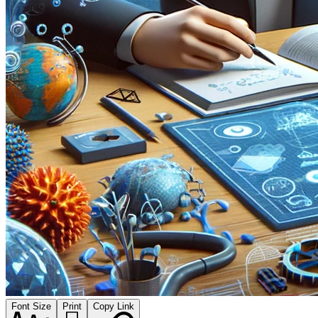
Font Size
Print
Copy Link