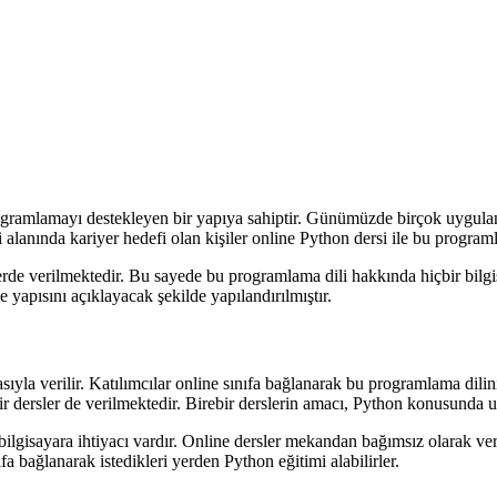
ramlamayı destekleyen bir yapıya sahiptir. Günümüzde birçok uygulama P
 alanında kariyer hedefi olan kişiler online Python dersi ile bu programl
elerde verilmektedir. Bu sayede bu programlama dili hakkında hiçbir bilg
e yapısını açıklayacak şekilde yapılandırılmıştır.
ıyla verilir. Katılımcılar online sınıfa bağlanarak bu programlama dilini 
bir dersler de verilmektedir. Birebir derslerin amacı, Python konusunda 
bilgisayara ihtiyacı vardır. Online dersler mekandan bağımsız olarak veril
a bağlanarak istedikleri yerden Python eğitimi alabilirler.