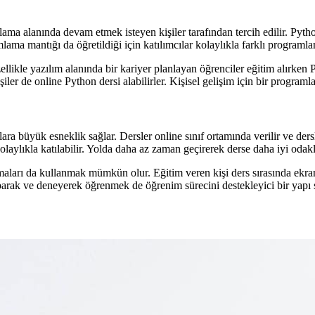
lama alanında devam etmek isteyen kişiler tarafından tercih edilir. Pyt
ama mantığı da öğretildiği için katılımcılar kolaylıkla farklı programlam
llikle yazılım alanında bir kariyer planlayan öğrenciler eğitim alırken 
er de online Python dersi alabilirler. Kişisel gelişim için bir programla
lara büyük esneklik sağlar. Dersler online sınıf ortamında verilir ve 
olaylıkla katılabilir. Yolda daha az zaman geçirerek derse daha iyi odakla
maları da kullanmak mümkün olur. Eğitim veren kişi ders sırasında ekranın
aparak ve deneyerek öğrenmek de öğrenim sürecini destekleyici bir yapı