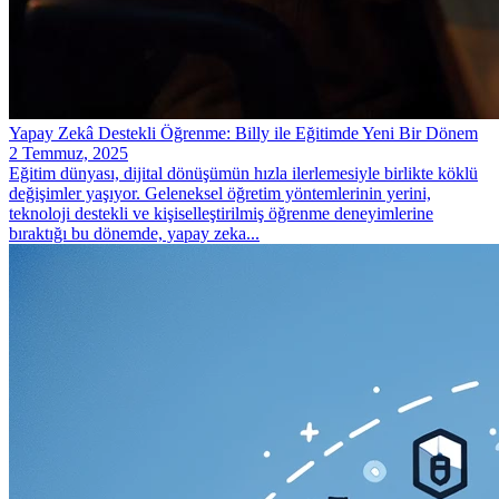
Yapay Zekâ Destekli Öğrenme: Billy ile Eğitimde Yeni Bir Dönem
2 Temmuz, 2025
Eğitim dünyası, dijital dönüşümün hızla ilerlemesiyle birlikte köklü
değişimler yaşıyor. Geleneksel öğretim yöntemlerinin yerini,
teknoloji destekli ve kişiselleştirilmiş öğrenme deneyimlerine
bıraktığı bu dönemde, yapay zeka...