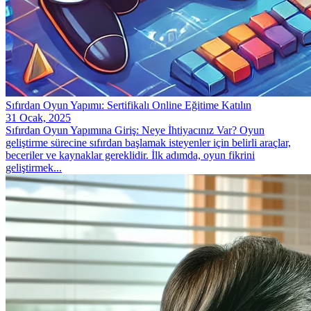
Sıfırdan Oyun Yapımı: Sertifikalı Online Eğitime Katılın
31 Ocak, 2025
Sıfırdan Oyun Yapımına Giriş: Neye İhtiyacınız Var? Oyun
geliştirme sürecine sıfırdan başlamak isteyenler için belirli araçlar,
beceriler ve kaynaklar gereklidir. İlk adımda, oyun fikrini
geliştirmek...