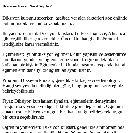
Diksiyon Kursu Nasıl Seçilir?
Diksiyon kursunu seçerken, aşağıda yer alan faktörleri göz önünde
bulundurarak tercihinizi yapabilirsiniz:
İhtiyacınız olan dil: Diksiyon kursları, Türkçe, İngilizce, Almanca
gibi çeşitli diller için verilebilir. Öncelikle, hangi dili öğrenmek
istediğinize karar vermelisiniz.
Eğitmenler: İyi bir diksiyon eğitmeni, dilin yapısını ve seslendirme
kurallarını iyi bilen ve öğrencilerine yönelik öğretim teknikleri
kullanan bir kişidir. Eğitmenler hakkında araştırma yaparak, hangi
eğitmenlerin daha iyi olduğunu anlayabilirsiniz.
Program: Diksiyon kursları, genellikle birkaç seviyeden oluşur.
Hangi seviyeyi hedeflediğinize göre, hangi programı seçeceğinizi
belirleyebilirsiniz.
Fiyat: Diksiyon kurslarının fiyatları, eğitmenlerin deneyimine,
program seviyesine ve diğer faktörlere göre değişebilir. Öğrenim
amacınıza ve bütçenize uygun bir fiyat aralığı belirleyerek, uygun
bir kursu seçebilirsiniz.
Öğrenim yöntemleri: Diksiyon kursları, genellikle sınıf ortamında
veya online olarak verilebilir. Hangi öğrenim yöntemini tercih