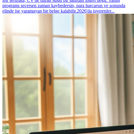
Bir sertifika, CV'de duran süslü bir satırdan ibaret değil. Yanlış
programı seçersen zaman kaybedersin, para harcarsın ve sonunda
elinde işe yaramayan bir belge kalabilir.2026'da işverenler...