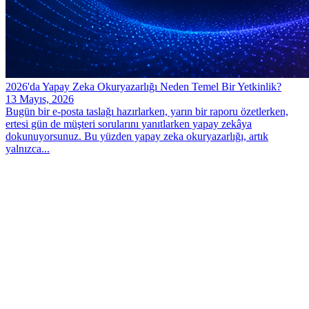
2026'da Yapay Zeka Okuryazarlığı Neden Temel Bir Yetkinlik?
13 Mayıs, 2026
Bugün bir e-posta taslağı hazırlarken, yarın bir raporu özetlerken,
ertesi gün de müşteri sorularını yanıtlarken yapay zekâya
dokunuyorsunuz. Bu yüzden yapay zeka okuryazarlığı, artık
yalnızca...