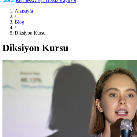
Business
Giriş
Ücretsiz Kayıt Ol
Anasayfa
/
Blog
/
Diksiyon Kursu
Diksiyon Kursu