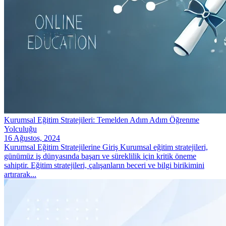
Kurumsal Eğitim Stratejileri: Temelden Adım Adım Öğrenme
Yolculuğu
16 Ağustos, 2024
Kurumsal Eğitim Stratejilerine Giriş Kurumsal eğitim stratejileri,
günümüz iş dünyasında başarı ve süreklilik için kritik öneme
sahiptir. Eğitim stratejileri, çalışanların beceri ve bilgi birikimini
artırarak...