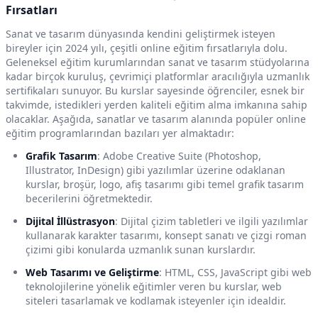
Fırsatları
Sanat ve tasarım dünyasında kendini geliştirmek isteyen
bireyler için 2024 yılı, çeşitli online eğitim fırsatlarıyla dolu.
Geleneksel eğitim kurumlarından sanat ve tasarım stüdyolarına
kadar birçok kuruluş, çevrimiçi platformlar aracılığıyla uzmanlık
sertifikaları sunuyor. Bu kurslar sayesinde öğrenciler, esnek bir
takvimde, istedikleri yerden kaliteli eğitim alma imkanına sahip
olacaklar. Aşağıda, sanatlar ve tasarım alanında popüler online
eğitim programlarından bazıları yer almaktadır:
Grafik Tasarım
: Adobe Creative Suite (Photoshop,
Illustrator, InDesign) gibi yazılımlar üzerine odaklanan
kurslar, broşür, logo, afiş tasarımı gibi temel grafik tasarım
becerilerini öğretmektedir.
Dijital İllüstrasyon
: Dijital çizim tabletleri ve ilgili yazılımlar
kullanarak karakter tasarımı, konsept sanatı ve çizgi roman
çizimi gibi konularda uzmanlık sunan kurslardır.
Web Tasarımı ve Geliştirme
: HTML, CSS, JavaScript gibi web
teknolojilerine yönelik eğitimler veren bu kurslar, web
siteleri tasarlamak ve kodlamak isteyenler için idealdir.