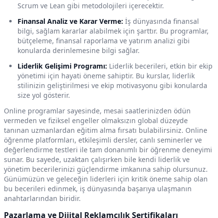
Scrum ve Lean gibi metodolojileri içerecektir.
Finansal Analiz ve Karar Verme:
İş dünyasında finansal
bilgi, sağlam kararlar alabilmek için şarttır. Bu programlar,
bütçeleme, finansal raporlama ve yatırım analizi gibi
konularda derinlemesine bilgi sağlar.
Liderlik Gelişimi Programı:
Liderlik becerileri, etkin bir ekip
yönetimi için hayati öneme sahiptir. Bu kurslar, liderlik
stilinizin geliştirilmesi ve ekip motivasyonu gibi konularda
size yol gösterir.
Online programlar sayesinde, mesai saatlerinizden ödün
vermeden ve fiziksel engeller olmaksızın global düzeyde
tanınan uzmanlardan eğitim alma fırsatı bulabilirsiniz. Online
öğrenme platformları, etkileşimli dersler, canlı seminerler ve
değerlendirme testleri ile tam donanımlı bir öğrenme deneyimi
sunar. Bu sayede, uzaktan çalışırken bile kendi liderlik ve
yönetim becerilerinizi güçlendirme imkanına sahip olursunuz.
Günümüzün ve geleceğin liderleri için kritik öneme sahip olan
bu becerileri edinmek, iş dünyasında başarıya ulaşmanın
anahtarlarından biridir.
Pazarlama ve Dijital Reklamcılık Sertifikaları