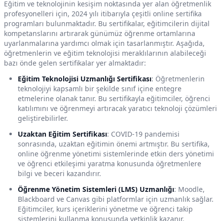
Eğitim ve teknolojinin kesişim noktasında yer alan öğretmenlik
profesyonelleri için, 2024 yılı itibarıyla çeşitli online sertifika
programları bulunmaktadır. Bu sertifikalar, eğitimcilerin dijital
kompetanslarını artırarak günümüz öğrenme ortamlarına
uyarlanmalarına yardımcı olmak için tasarlanmıştır. Aşağıda,
öğretmenlerin ve eğitim teknolojisi meraklılarının alabileceği
bazı önde gelen sertifikalar yer almaktadır:
Eğitim Teknolojisi Uzmanlığı Sertifikası
: Öğretmenlerin
teknolojiyi kapsamlı bir şekilde sınıf içine entegre
etmelerine olanak tanır. Bu sertifikayla eğitimciler, öğrenci
katılımını ve öğrenmeyi artıracak yaratıcı teknoloji çözümleri
geliştirebilirler.
Uzaktan Eğitim Sertifikası
: COVID-19 pandemisi
sonrasında, uzaktan eğitimin önemi artmıştır. Bu sertifika,
online öğrenme yönetimi sistemlerinde etkin ders yönetimi
ve öğrenci etkileşimi yaratma konusunda öğretmenlere
bilgi ve beceri kazandırır.
Öğrenme Yönetim Sistemleri (LMS) Uzmanlığı
: Moodle,
Blackboard ve Canvas gibi platformlar için uzmanlık sağlar.
Eğitimciler, kurs içeriklerini yönetme ve öğrenci takip
sistemlerini kullanma konusunda yetkinlik kazanır.