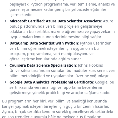
başlayarak, Python programlama, veri temizleme, analizi ve
görselleştirmesine kadar geniş bir yelpazede eğitimler
içermektedir.
Microsoft Certified: Azure Data Scientist Associate
: Azure
bulut platformunda veri bilimi projeleri geliştirmeye
odaklanan bu sertifika, makine öğrenmesi ve yapay zekanın
uygulamaları konusunda derinlemesine bilgi sağlar.
DataCamp Data Scientist with Python
: Python üzerinden
veri bilimi öğrenmek isteyenler için uygun olan bu
program, programlama, veri manipülasyonu ve
görselleştirme konularında eğitim sunar.
Coursera Data Science Specialization
: Johns Hopkins
Üniversitesi tarafından sunulan bu modüler kurs serisi, veri
bilimi metodolojileri ve uygulamaları üzerine yoğunlaşır.
Google Data Analytics Professional Certificate
: Google, bu
sertifikasında veri analitiği ve raporlama becerilerini
geliştirmeye yönelik pratik bilgi ve araçlar sağlamaktadır.
Bu programların her biri, veri bilimi ve analitiği konusunda
kariyer yapmak isteyen bireyler için güçlü bir zemin hazırlar.
Ayrıca, birçok sertifika kendini sürekli güncelleyerek sektördeki
en son trendlerle uyumlu hâle gelmektedir. İş fırsatlarını