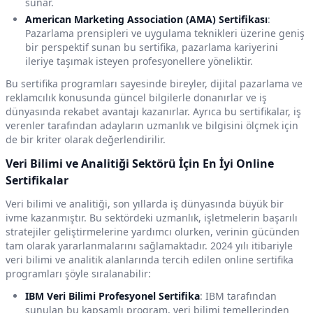
sunar.
American Marketing Association (AMA) Sertifikası
:
Pazarlama prensipleri ve uygulama teknikleri üzerine geniş
bir perspektif sunan bu sertifika, pazarlama kariyerini
ileriye taşımak isteyen profesyonellere yöneliktir.
Bu sertifika programları sayesinde bireyler, dijital pazarlama ve
reklamcılık konusunda güncel bilgilerle donanırlar ve iş
dünyasında rekabet avantajı kazanırlar. Ayrıca bu sertifikalar, iş
verenler tarafından adayların uzmanlık ve bilgisini ölçmek için
de bir kriter olarak değerlendirilir.
Veri Bilimi ve Analitiği Sektörü İçin En İyi Online
Sertifikalar
Veri bilimi ve analitiği, son yıllarda iş dünyasında büyük bir
ivme kazanmıştır. Bu sektördeki uzmanlık, işletmelerin başarılı
stratejiler geliştirmelerine yardımcı olurken, verinin gücünden
tam olarak yararlanmalarını sağlamaktadır. 2024 yılı itibariyle
veri bilimi ve analitik alanlarında tercih edilen online sertifika
programları şöyle sıralanabilir:
IBM Veri Bilimi Profesyonel Sertifika
: IBM tarafından
sunulan bu kapsamlı program, veri bilimi temellerinden