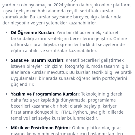
yardımcı olmayı amaçlar. 2024 yılında da birçok online platform,
kişisel gelişim ve hobi alanında çeşitli sertifikalı kurslar
sunmaktadır. Bu kurslar sayesinde bireyler, ilgi alanlarında
derinleşebilir ve yeni yetenekler kazanabilirler.
Dil Öğrenme Kursları
: Yeni bir dil öğrenmek, kültürel
farkındalığı artırır ve iletişim becerilerini geliştirir. Online
dil kursları aracılığıyla, öğrenciler farklı dil seviyelerinde
eğitim alabilir ve sertifikalar kazanabilirler.
Sanat ve Tasarım Kursları
: Kreatif becerileri geliştirmek
isteyen bireyler için çizim, fotografçılık, moda tasarımı gibi
alanlarda kurslar mevcuttur. Bu kurslar, teorik bilgi ve pratik
uygulamaları bir arada sunarak öğrencilerin portföylerini
güçlendirir.
Yazılım ve Programlama Kursları
: Teknolojinin giderek
daha fazla yer kapladığı dünyamızda, programlama
becerileri kazanmak bir hobi olarak başlayıp, kariyer
fırsatlarına dönüşebilir. HTML, Python, Java gibi dillerde
temel ve ileri seviye kurslar bulunmaktadır.
Müzik ve Enstrüman Eğitimi
: Online platformlar, gitar,
piyano, keman gibi enstrümanlar için başlangıçtan ileri