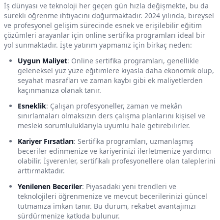
İş dünyası ve teknoloji her geçen gün hızla değişmekte, bu da
sürekli öğrenme ihtiyacını doğurmaktadır. 2024 yılında, bireysel
ve profesyonel gelişim sürecinde esnek ve erişilebilir eğitim
çözümleri arayanlar için online sertifika programları ideal bir
yol sunmaktadır. İşte yatırım yapmanız için birkaç neden:
Uygun Maliyet
: Online sertifika programları, genellikle
geleneksel yüz yüze eğitimlere kıyasla daha ekonomik olup,
seyahat masrafları ve zaman kaybı gibi ek maliyetlerden
kaçınmanıza olanak tanır.
Esneklik
: Çalışan profesyoneller, zaman ve mekân
sınırlamaları olmaksızın ders çalışma planlarını kişisel ve
mesleki sorumluluklarıyla uyumlu hale getirebilirler.
Kariyer Fırsatları
: Sertifika programları, uzmanlaşmış
beceriler edinmenize ve kariyerinizi ilerletmenize yardımcı
olabilir. İşverenler, sertifikalı profesyonellere olan taleplerini
arttırmaktadır.
Yenilenen Beceriler
: Piyasadaki yeni trendleri ve
teknolojileri öğrenmenize ve mevcut becerilerinizi güncel
tutmanıza imkan tanır. Bu durum, rekabet avantajınızı
sürdürmenize katkıda bulunur.